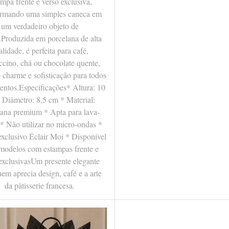
ampa frente e verso exclusiva,
ormando uma simples caneca em
um verdadeiro objeto de
.Produzida em porcelana de alta
alidade, é perfeita para café,
cino, chá ou chocolate quente,
 charme e sofisticação para todos
ntos.Especificações* Altura: 10
 Diâmetro: 8,5 cm * Material:
lana premium * Apta para lava-
 * Não utilizar no micro-ondas *
xclusivo Éclair Moi * Disponível
modelos com estampas frente e
exclusivasUm presente elegante
em aprecia design, café e a arte
da pâtisserie francesa.