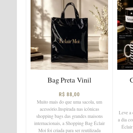
Bag Preta Vinil
C
R$
88,00
Muito mais do que uma sacola, um
acessório.Inspirada nas icônicas
Leve a 
shopping bags das grandes maisons
a dia c
internacionais, a Shopping Bag Éclair
Éclai
Moi foi criada para ser reutilizada