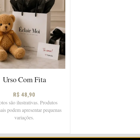
Urso Com Fita
R$
48,90
otos são ilustrativas. Produtos
nais podem apresentar pequenas
variações.