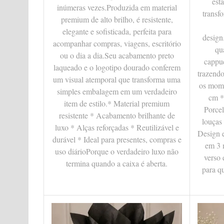
est
inúmeras vezes.Produzida em material
transf
premium de alto brilho, é resistente,
elegante e sofisticada, perfeita para
design
acompanhar compras, viagens, escritório
qu
ou o dia a dia.Seu acabamento preto
cappuc
laqueado e o logotipo dourado conferem
trazendo
um visual atemporal que transforma uma
os mome
simples embalagem em um verdadeiro
cm *
item de estilo.* Material premium
Porce
resistente * Acabamento brilhante de
louças
luxo * Alças reforçadas * Reutilizável e
Design e
durável * Ideal para presentes, compras e
em 3 
uso diárioPorque o verdadeiro luxo não
verso 
termina quando a caixa é aberta.
para qu