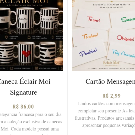
aneca Éclair Moi
Cartão Mensage
Signature
R$
2,99
Lindos cartões com mensagen
R$
36,00
completar seu presente As fot
elegância francesa para o seu dia
ilustrativas. Produtos artesana
om a coleção exclusiva de canecas
apresentar pequenas variaçõ
r Moi. Cada modelo possui uma