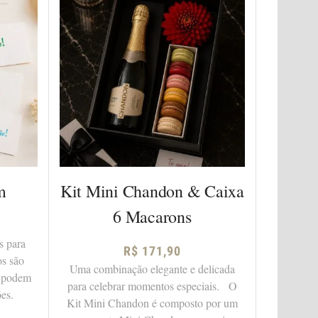
m
Kit Mini Chandon & Caixa
6 Macarons
s para
R$
171,90
os são
Uma combinação elegante e delicada
is podem
para celebrar momentos especiais. O
es.
Kit Mini Chandon é composto por um