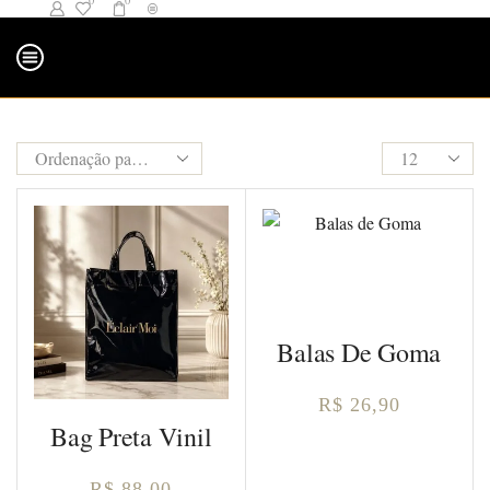
0
0
Balas De Goma
R$
26,90
Bag Preta Vinil
R$
88,00