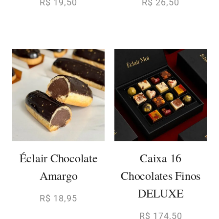
R$
19,50
R$
26,50
Éclair Chocolate
Caixa 16
Amargo
Chocolates Finos
DELUXE
R$
18,95
R$
174,50