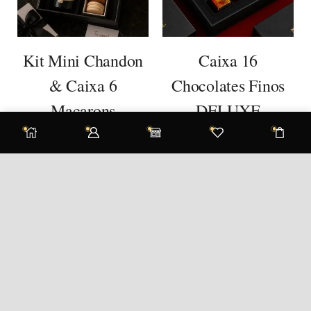
Kit Mini Chandon
Caixa 16
& Caixa 6
Chocolates Finos
Macarons
DELUXE
R$
171,90
R$
174,50
Segunda-Sexta
10:00 – 18:00
Sábado
11:30 – 18:00